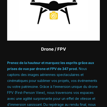
Drone / FPV
Prenez de la hauteur et marquez les esprits grâce aux
prises de vue par drone et FPV de 347 prod.
Nous
captons des images aériennes spectaculaires et
cinématiques pour sublimer vos projets, vos événements
ou votre patrimoine. Grâce à l’immersion unique du drone
FPV (First-Person View), nous traversons vos espaces
avec une agilité surprenante pour un effet de vitesse et
d’immersion saisissant. Du repérage au rendu final, nous